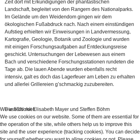
Zeit dort mit Erkundigungen der phantastischen
Landschaft, begleitet von den Rangern des Nationalparks.
Im Gelände um den Weidendom gingen wir dem
ökologischen Fußabdruck nach. Nach einem einstündigen
Aufstieg erhielten wir Einweisungen in Landvermessung,
Kartografie, Geologie, Botanik und Zoologie und wurden
mit einigen Forschungsaufgaben auf Entdeckungsreise
geschickt. Untersuchungen der Lebewesen aus einem
Bach und verschiedene Forschungsstationen rundeten die
Tage ab. Die lauen Abende wurden ebenfalls recht
intensiv, galt es doch das Lagerfeuer am Leben zu erhalten
und allerlei Grillereien g’schmackig zuzubereiten.
Die 5BN mit Elisabeth Mayer und Steffen Böhm
We use cookies
We use cookies on our website. Some of them are essential for
the operation of the site, while others help us to improve this
site and the user experience (tracking cookies). You can decide
for yourself whether you want to allow cookies or not. Please