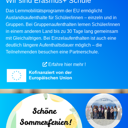
Wir sind Erasmus+ Schule
Das Lernmobilitätsprogramm der EU ermöglicht
Auslandsaufenthalte für Schüler/innen – einzeln und in
Gruppen. Bei Gruppenaufenthalten lernen Schüler/innen
in einem anderen Land bis zu 30 Tage lang gemeinsam
mit Gleichaltrigen. Bei Einzelaufenthalten ist auch eine
deutlich längere Aufenthaltsdauer möglich – die
Teilnehmenden besuchen eine Partnerschule.
Erfahre hier mehr !