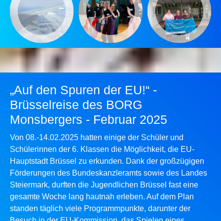
„Auf den Spuren der EU!“ -
Brüsselreise des BORG
Monsbergers - Februar 2025
Von 08.-14.02.2025 hatten einige der Schüler und
Schülerinnen der 6. Klassen die Möglichkeit, die EU-
Hauptstadt Brüssel zu erkunden. Dank der großzügigen
Förderungen des Bundeskanzleramts sowie des Landes
Steiermark, durften die Jugendlichen Brüssel fast eine
gesamte Woche lang hautnah erleben. Auf dem Plan
standen täglich viele Programmpunkte, darunter der
Besuch in der EU-Kommission, das Spielen eines