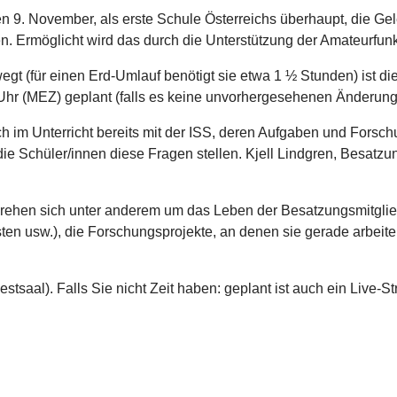
. November, als erste Schule Österreichs überhaupt, die Geleg
en. Ermöglicht wird das durch die Unterstützung der Amateurf
gt (für einen Erd-Umlauf benötigt sie etwa 1 ½ Stunden) ist di
2 Uhr (MEZ) geplant (falls es keine unvorhergesehenen Änderung
im Unterricht bereits mit der ISS, deren Aufgaben und Forschu
e Schüler/innen diese Fragen stellen. Kjell Lindgren, Besatzu
drehen sich unter anderem um das Leben der Besatzungsmitglied
sten usw.), die Forschungsprojekte, an denen sie gerade arbei
stsaal). Falls Sie nicht Zeit haben: geplant ist auch ein Live-