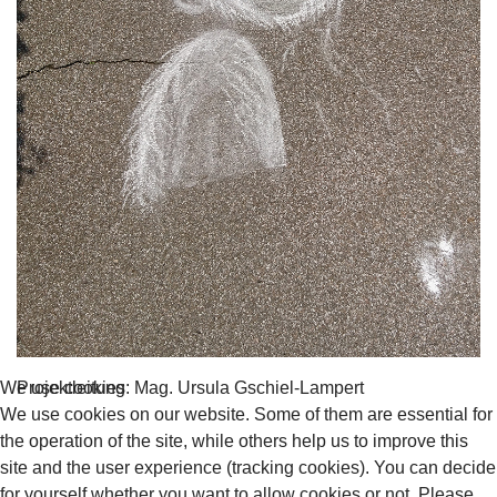
Projektleitung: Mag. Ursula Gschiel-Lampert
We use cookies
We use cookies on our website. Some of them are essential for
the operation of the site, while others help us to improve this
site and the user experience (tracking cookies). You can decide
for yourself whether you want to allow cookies or not. Please