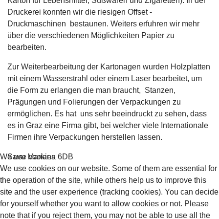
Karton für Lebensmittel, Süßwaren und Zigaretten). In der
Druckerei konnten wir die riesigen Offset -
Druckmaschinen bestaunen. Weiters erfuhren wir mehr
über die verschiedenen Möglichkeiten Papier zu
bearbeiten.
Zur Weiterbearbeitung der Kartonagen wurden Holzplatten
mit einem Wasserstrahl oder einem Laser bearbeitet, um
die Form zu erlangen die man braucht, Stanzen,
Prägungen und Folierungen der Verpackungen zu
ermöglichen. Es hat uns sehr beeindruckt zu sehen, dass
es in Graz eine Firma gibt, bei welcher viele Internationale
Firmen ihre Verpackungen herstellen lassen.
Savu Mariana 6DB
We use cookies
We use cookies on our website. Some of them are essential for
the operation of the site, while others help us to improve this
site and the user experience (tracking cookies). You can decide
for yourself whether you want to allow cookies or not. Please
note that if you reject them, you may not be able to use all the